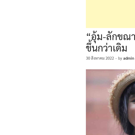
“อุ้ม-ลักขณา
ขึ้นกว่าเดิม
30 สิงหาคม 2022
-
by
admin