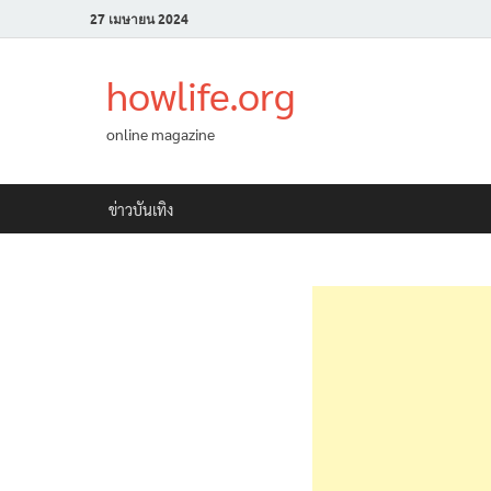
27 เมษายน 2024
howlife.org
online magazine
ข่าวบันเทิง