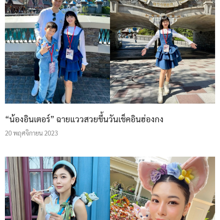
“น้องอินเตอร์” ฉายแววสวยขึ้นวันเช็คอินฮ่องกง
20 พฤศจิกายน 2023