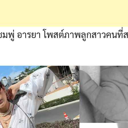
า ชมพู่ อารยา โพสต์ภาพลูกสาวคนที