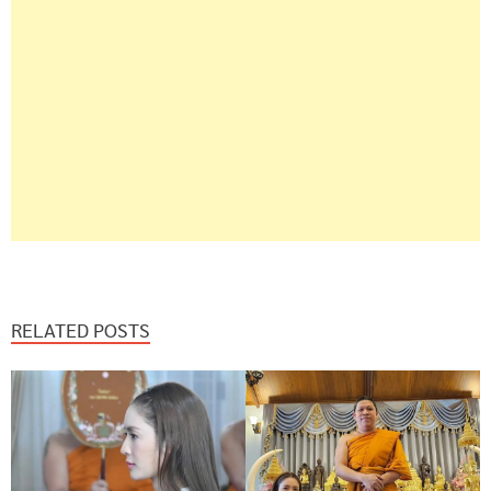
RELATED POSTS