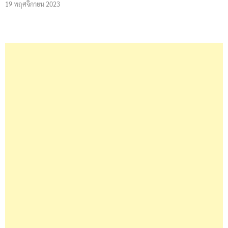
19 พฤศจิกายน 2023