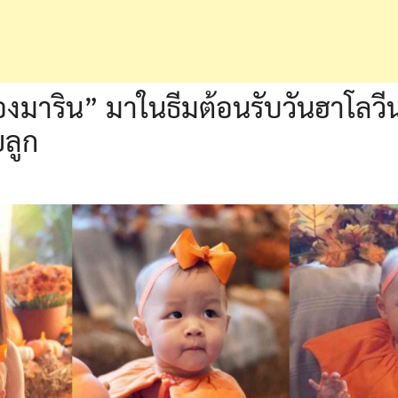
งมาริน” มาในธีมต้อนรับวันฮาโลวีน 
ยลูก