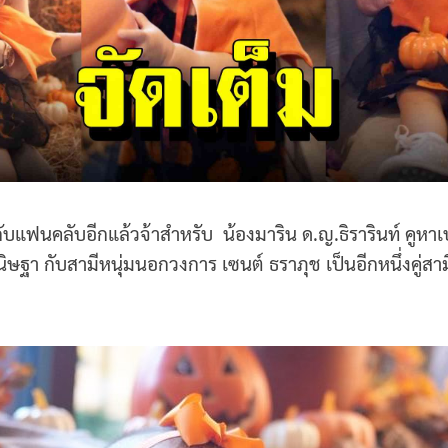
แฟนคลับอีกแล้วจ้าสำหรับ น้องมาริน ด.ญ.ธิรารินท์ คูหา
ษฐา กับสามีหนุ่มนอกวงการ เซนต์ ธราภุช เป็นอีกหนึ่งคู่สา