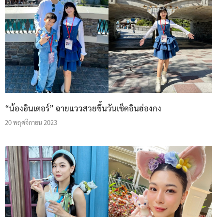
“น้องอินเตอร์” ฉายแววสวยขึ้นวันเช็คอินฮ่องกง
20 พฤศจิกายน 2023