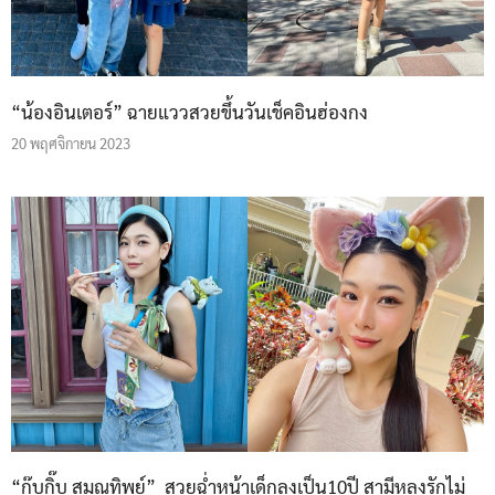
“น้องอินเตอร์” ฉายแววสวยขึ้นวันเช็คอินฮ่องกง
20 พฤศจิกายน 2023
“กุ๊บกิ๊บ สุมณทิพย์” สวยฉ่ำหน้าเด็กลงเป็น10ปี สามีหลงรักไม่