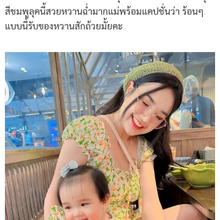
สีชมพูลุคนี้สวยหวานฉ่ำมากแม่พร้อมแคปชั่นว่า ร้อนๆ
แบบนี้รับของหวานสักถ้วยมั้ยคะ