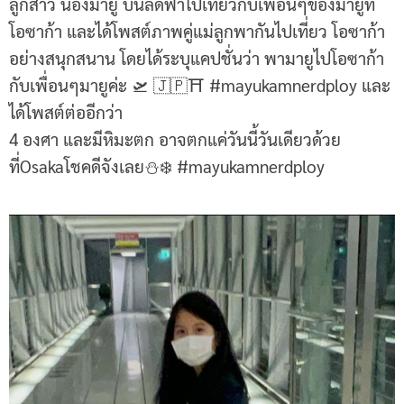
ลูกสาว น้องมายู บินลัดฟ้าไปเที่ยวกับเพื่อนๆของมายูที่
โอซาก้า และได้โพสต์ภาพคู่แม่ลูกพากันไปเที่ยว โอซาก้า
อย่างสนุกสนาน โดยได้ระบุแคปชั่นว่า พามายูไปโอซาก้า
กับเพื่อนๆมายูค่ะ 🛫 🇯🇵⛩️ #mayukamnerdploy และ
ได้โพสต์ต่ออีกว่า
4 องศา และมีหิมะตก อาจตกแค่วันนี้วันเดียวด้วย
ที่Osakaโชคดีจังเลย⛄️❄️ #mayukamnerdploy