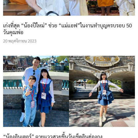
เก่งที่สุด “น้องปีใหม่” ช่วย “แม่แอฟ”ในงานทำบุญครบรอบ 50
วันคุณพ่อ
20 พฤศจิกายน 2023
“น้องอินเตอร์” ฉายแววสวยขึ้นวันเช็คอินฮ่องกง