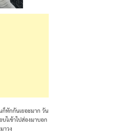
คนก็ทักกันเยอะมาก วัน
นแอบไเข้าไปส่องมาบอก
ามาวง