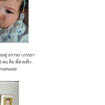
ชมพู่ อรารยา ภรรยา
 คน คือ พี่สายฟ้า-
ทุกนคนเลย