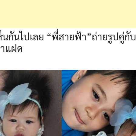
ห็นกันไปเลย “พี่สายฟ้า”ถ่ายรูปคู่กั
บฝาแฝด