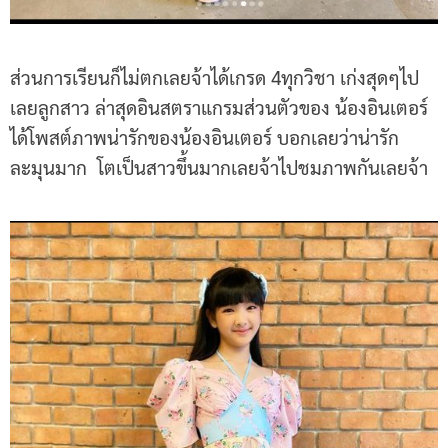
ส่วนการเรียนก็ไม่ตกเลยจ้าได้เกรด 4ทุกวิชา เก่งสุดๆไป
เลยลูกสาว ล่าสุดอินสตราแกรมส่วนตัวของ น้องอินเตอร์
ได้โพสต์ภาพน่ารักของน้องอินเตอร์ บอกเลยว่าน่ารัก
ละมุนมาก โตเป็นสาวขึ้นมากเลยจ้าไปชมภาพกันเลยจ้า