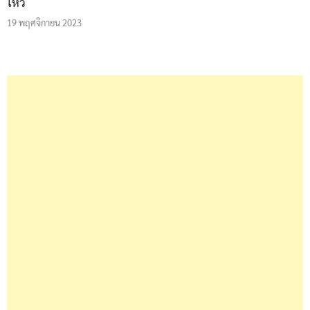
ไหว
19 พฤศจิกายน 2023