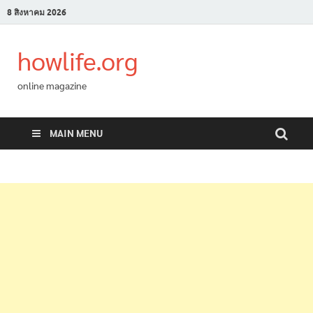
8 สิงหาคม 2026
howlife.org
online magazine
MAIN MENU