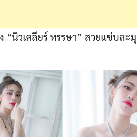
ึ่ง “นิวเคลียร์ หรรษา” สวยแซ่บละม