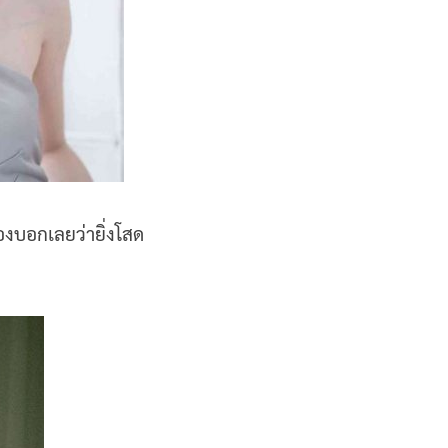
้องบอกเลยว่ายิ่งโสด