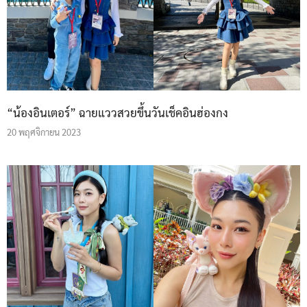
“น้องอินเตอร์” ฉายแววสวยขึ้นวันเช็คอินฮ่องกง
20 พฤศจิกายน 2023