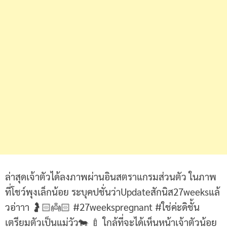
ล่าสุดเจ้าตัวได้ลงภาพผ่านอินสตราแกรมส่วนตัว ในภาพ
ที่โชว์พุงเล็กน้อย ระบุคปชั่นว่าUpdateสักนิส27weeksแล้
วอ่าาา 🤰🏻👼🏻 #27weekspregnant #ใช่ค่ะดิชั้น
เตรียมตัวเป็นแม่วัว🐄 🍼 ใกล้ที่จะได้เห็นหน้าเจ้าตัวน้อย