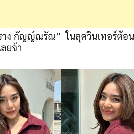
าง กัญญ์ณรัณ” ในลุควินเทอร์ต้อ
เลยจ้า