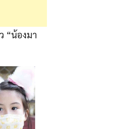
ว “น้องมา