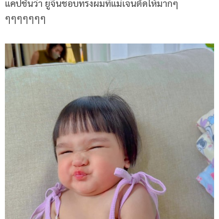
แคปชั่นว่า ยูจินชอบทรงผมที่แม่เจนตัดให้มากๆ
ๆๆๆๆๆๆๆ