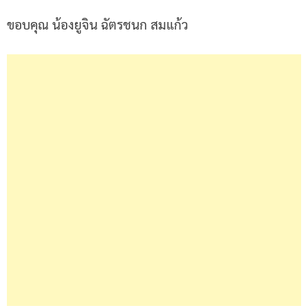
ขอบคุณ น้องยูจิน ฉัตรชนก สมแก้ว