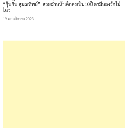
“กุ๊บกิ๊บ สุมณทิพย์” สวยฉ่ำหน้าเด็กลงเป็น10ปี สามีหลงรักไม่
ไหว
19 พฤศจิกายน 2023