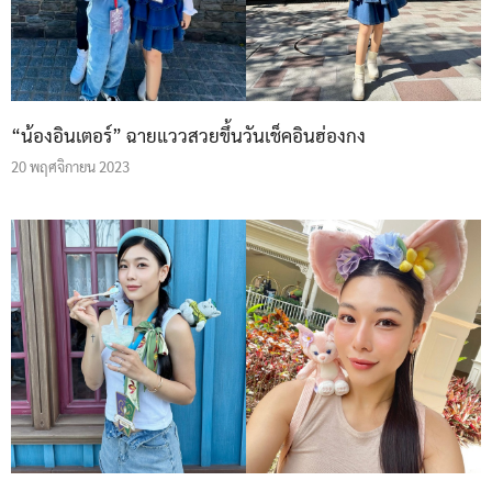
“น้องอินเตอร์” ฉายแววสวยขึ้นวันเช็คอินฮ่องกง
20 พฤศจิกายน 2023