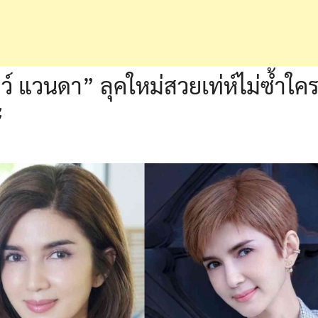
์ แวนดา” ลุคใหม่สวยเท่ห์ไม่ซ้ำใคร
ะ