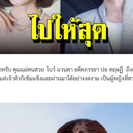
สำหรับ คุณแม่คนสวย โบว์ แวนดา อดีตภรรยา ปอ ทฤษฏี ถึงแ
 แต่เจ้าตัวก็เข้มแข็งและผ่านมาได้อย่างงดงาม เป็นผู้หญิงที