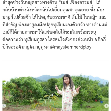
ล่าสุดช่วงวันหยุดยาวทางด้าน “เมย์ เฟื่องอารมย์” ได้
กลับบ้านต่างจังหวัดกลับไปเยี่ยมคุณตาคุณยาย ซึ่ง น้อง
มายูก็ไปด้วยจ้า ได้ไปอยู่กับธรรมชาติ ต้นไม้ ใบหญ้า และ
ที่สำคัญ น้องมายูลงมือปลูกทุเรียนเองด้วยจ้า ทางด้านแม่
เมย์ก็ได้ถ่ายภาพมาให้แฟนคลับได้ชมกันพร้อมระบุ
ข้อความว่า ทุเรียนภูรดา ใครสนใจสั่งจองล่วงหน้า #อีกกี่
ปีก็จะรอ#มายู#มายูภูรดา#mayukamnerdploy