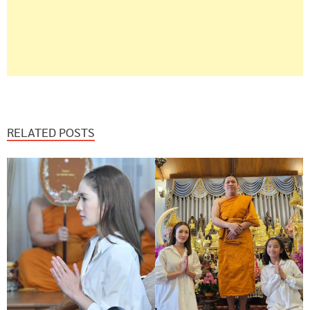
RELATED POSTS