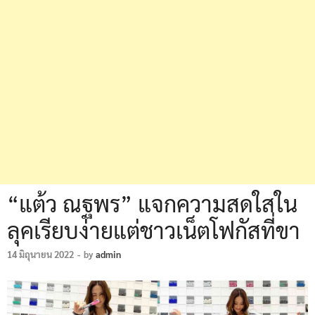
“แต้ว ณฐพร” แจกความสดใสใน
ลุคเรียบง่ายแต่ชาวเน็ตโฟกัสที่ขา
14 มิถุนายน 2022
-
by
admin