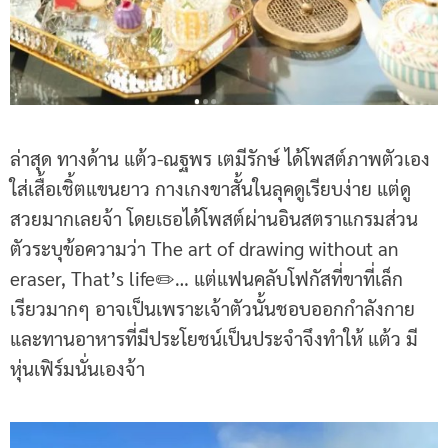
ล่าสุด ทางด้าน แต้ว-ณฐพร เตมีรักษ์ ได้โพสต์ภาพตัวเอง
ใส่เสื้อเชิ้ตแขนยาว กางเกงขาสั้นในลุคดูเรียบง่าย แต่ดู
สวยมากเลยจ้า โดยเธอได้โพสต์ผ่านอินสตราแกรมส่วน
ตัวระบุข้อความว่า The art of drawing without an
eraser, That’s life✏️… แต่แฟนคลับโฟกัสที่ขาที่เล็ก
เรียวมากๆ อาจเป็นเพราะเจ้าตัวนั้นชอบออกกำลังกาย
และทานอาหารที่มีประโยชน์เป็นประจำจึงทำให้ แต้ว มี
หุ่นเฟิร์มนั่นเองจ้า