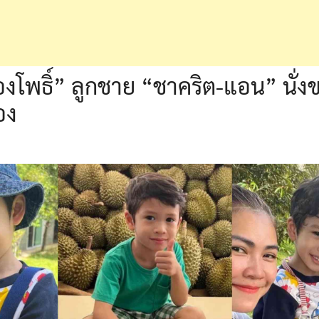
งโพธิ์” ลูกชาย “ชาคริต-แอน” นั่งข
อง