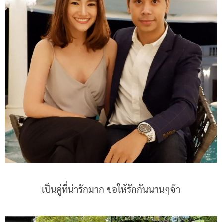
เป็นคู่ที่น่ารักมาก ขอให้รักกันนานๆจ้า