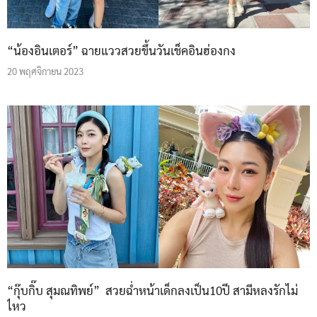
“น้องอินเตอร์” ฉายแววสวยขึ้นวันเช็คอินฮ่องกง
20 พฤศจิกายน 2023
“กุ๊บกิ๊บ สุมณทิพย์” สวยฉ่ำหน้าเด็กลงเป็น10ปี สามีหลงรักไม่
ไหว