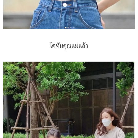
โตทันคุณแม่แล้ว