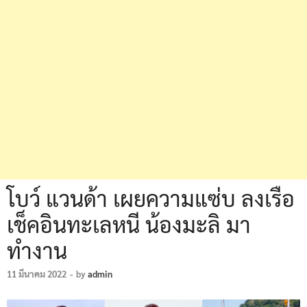
โบว์ แวนด้า เผยความแซ่บ ลงเรือ
เช็คอินทะเลหนี น้องมะลิ มา
ทำงาน
11 มีนาคม 2022
-
by
admin