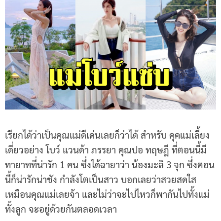
เรียกได้ว่าเป็นคุณแม่ดีเด่นเลยก็ว่าได้ สำหรับ คุคแม่เลี้ยง
เดี่ยวอย่าง โบว์ แวนด้า ภรรยา คุณปอ ทฤษฎี ที่ตอนนี้มี
ทายาทที่น่ารัก 1 คน ซึ่งได้ฉายาว่า น้องมะลิ 3 จุก ซึ่งตอน
นี้ก็น่ารักน่าชัง กำลังโตเป็นสาว บอกเลยว่าสวยสดใส
เหมือนคุณแม่เลยจ้า และไม่ว่าจะไปไหวก็พากันไปทั้งแม่
ทั้งลูก จะอยู่ด้วยกันตลอดเวลา