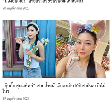
“น้องอินเตอร์” ฉายแววสวยขึ้นวันเช็คอินฮ่องกง
20 พฤศจิกายน 2023
“กุ๊บกิ๊บ สุมณทิพย์” สวยฉ่ำหน้าเด็กลงเป็น10ปี สามีหลงรักไม่
ไหว
19 พฤศจิกายน 2023