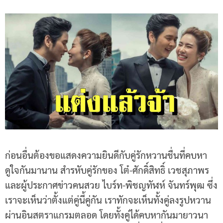
ก่อนอื่นต้องขอแสดงความยินดีกับคู่รักหวานชื่นที่คบหา
ดูใจกันมานาน สำรหับคู่รักของ โต๋-ศักดิ์สิทธิ์ เวชสุภาพร
และผู้ประกาศข่าวคนสวย ไบร์ท-พิชญทัฬห์ จันทร์พุฒ ซึ่ง
เราจะเห็นว่าตั้งแต่คู่นี้คู่กัน เราทักจะเห็นทั้งคู่ลงรูปหวาน
ผ่านอินสตราแกรมตลอด โดยทั้งคู่ได้คบหากันมายาวนา