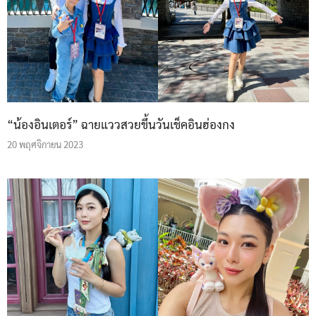
“น้องอินเตอร์” ฉายแววสวยขึ้นวันเช็คอินฮ่องกง
20 พฤศจิกายน 2023