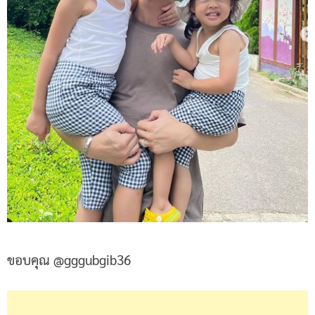
ขอบคุณ @gggubgib36