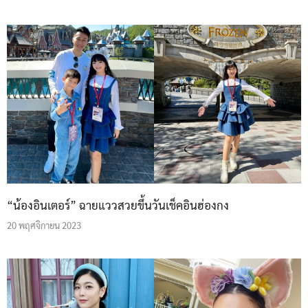
“น้องอินเตอร์” ฉายแววสวยขึ้นวันเช็คอินฮ่องกง
20 พฤศจิกายน 2023