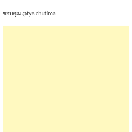
ขอบคุณ @tye.chutima