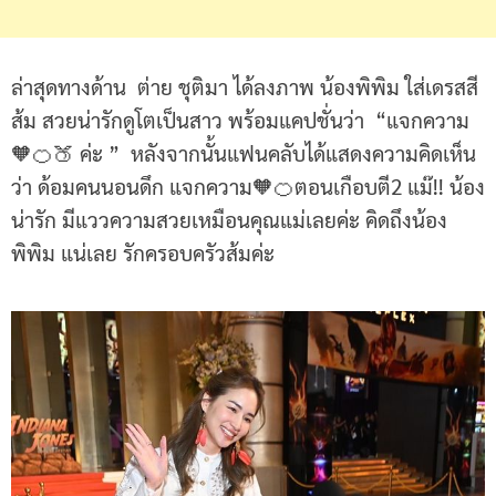
ล่าสุดทางด้าน ต่าย ชุติมา ได้ลงภาพ น้องพิพิม ใส่เดรสสี
ส้ม สวยน่ารักดูโตเป็นสาว พร้อมแคปชั่นว่า “แจกความ
🧡🍊🍑 ค่ะ ” หลังจากนั้นแฟนคลับได้แสดงความคิดเห็น
ว่า ด้อมคนนอนดึก แจกความ🧡🍊ตอนเกือบตี2 แม๊!! น้อง
น่ารัก มีแววความสวยเหมือนคุณแม่เลยค่ะ คิดถึงน้อง
พิพิม แน่เลย รักครอบครัวส้มค่ะ