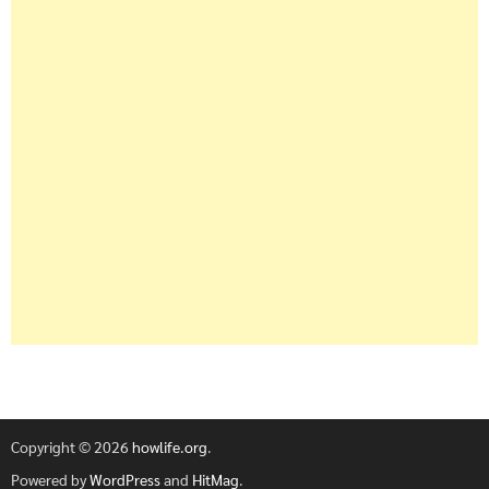
Copyright © 2026
howlife.org
.
Powered by
WordPress
and
HitMag
.