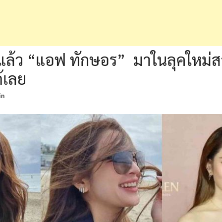
แล้ว “แอฟ ทักษอร” มาในลุคใหม่ส
้เลย
in