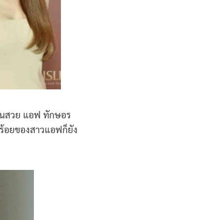
าวคนสวย แอฟ ทักษอร
บร้อยของสาวแอฟก็ยัง