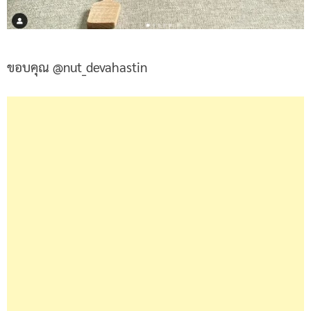
ขอบคุณ @nut_devahastin