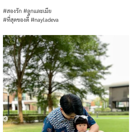
#สองรัก #ลูกและเมีย
#ที่สุดของดี๊ #nayladeva